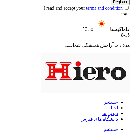
Register
I read and accept your
terms and condition
login
فاماگوستا
30 ℃
8-15
هدف ما آرامش همیشگی شماست
جستجو
اخبار
دیدنی ها
دانشگاه های قبرس
جستجو