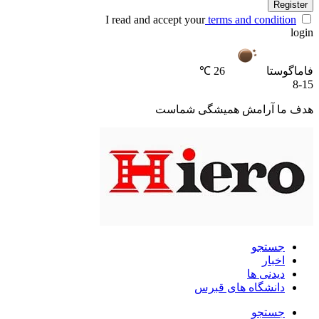
Register
I read and accept your
terms and condition
login
فاماگوستا
26 ℃
8-15
هدف ما آرامش همیشگی شماست
جستجو
اخبار
دیدنی ها
دانشگاه های قبرس
جستجو