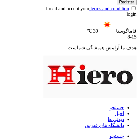
Register
I read and accept your
terms and condition
login
فاماگوستا
30 ℃
8-15
هدف ما آرامش همیشگی شماست
جستجو
اخبار
دیدنی ها
دانشگاه های قبرس
جستجو