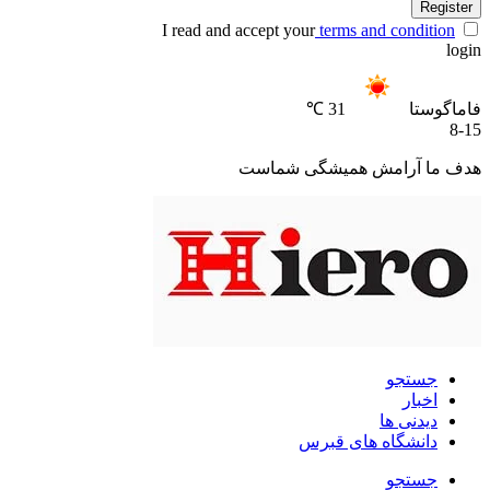
Register
I read and accept your
terms and condition
login
فاماگوستا
31 ℃
8-15
هدف ما آرامش همیشگی شماست
جستجو
اخبار
دیدنی ها
دانشگاه های قبرس
جستجو