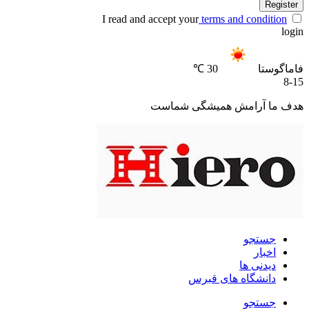
Register
I read and accept your
terms and condition
login
فاماگوستا
30 ℃
8-15
هدف ما آرامش همیشگی شماست
جستجو
اخبار
دیدنی ها
دانشگاه های قبرس
جستجو