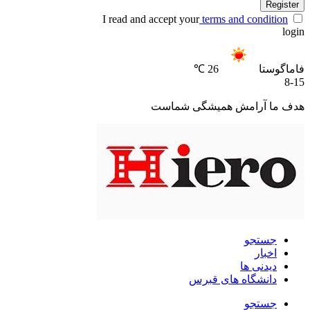
Register
I read and accept your
terms and condition
login
فاماگوستا
26 ℃
8-15
هدف ما آرامش همیشگی شماست
جستجو
اخبار
دیدنی ها
دانشگاه های قبرس
جستجو