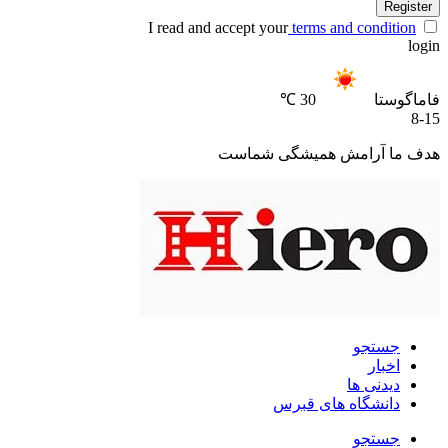
Register
I read and accept your
terms and condition
login
فاماگوستا
30 ℃
8-15
هدف ما آرامش همیشگی شماست
جستجو
اخبار
دیدنی ها
دانشگاه های قبرس
جستجو