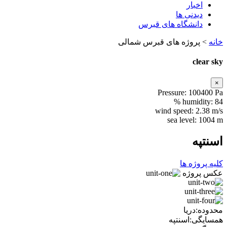
اخبار
دیدنی ها
دانشگاه های قبرس
خانه
>
پروژه های قبرس شمالی
clear sky
×
Pressure:
100400 Pa
humidity:
84 %
wind speed:
2.38 m/s
sea level:
1004 m
اسنتپه
کلیه پروژه ها
عکس پروژه
محدوده:دریا
همسایگی:اسنتپه