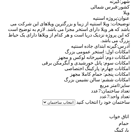
شهر:گیرنه
کشور:قبرس شمالی
ویلا
عنوان:پروژه اسنتپه
توضیحات: ویلا اسنتپه از زیبا و بزرگترین ویلاهای این شرکت می
باشد که هر ویلا دارای استخر مجزا می باشد. لازم به توضیح است
که این پروژه نزدیک دریا است و هر کدام از ویلاها دارای یک حیاط
بزرگ می باشد.
آدرس:گیرنه ابتدای جاده اسنتپه
امکانات اول: استخر عمومی بزرگ
امکانات دوم: آشپرخانه لوکس و مجهز
امکانات سوم: پانل خورشیدی و آبگرمکن برقی
امکانات چهارم: پارکینگ اختصاصی
امکانات پنجم: حمام کاملا مجهز
امکانات ششم: سالن نشیمن بزرگ
سایز:0متر مربع
تعداد ساختمان:7عدد
تعداد واحد:7عدد
ساختمان خود را انتخاب کنید
اتاق خواب
حمام
پارکینگ