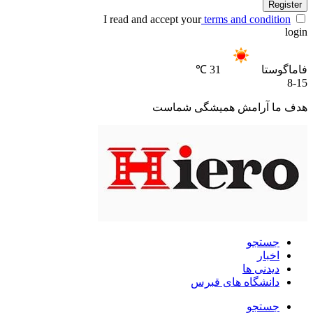
Register
I read and accept your
terms and condition
login
فاماگوستا
31 ℃
8-15
هدف ما آرامش همیشگی شماست
جستجو
اخبار
دیدنی ها
دانشگاه های قبرس
جستجو