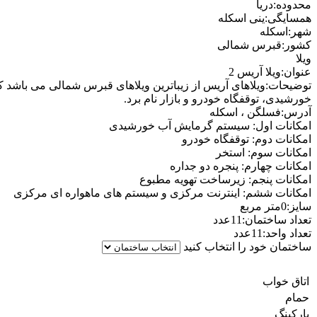
محدوده:دریا
همسایگی:ینی اسکله
شهر:اسکله
کشور:قبرس شمالی
ویلا
عنوان:ویلا آریس 2
توضیحات:ویلاهای آریس از زیباترین ویلاهای قبرس شمالی می باشد که
خورشیدی، توقفگاه خودرو و بازار نام برد.
آدرس:فسلگن ، اسکله
امکانات اول: سیستم گرمایش آب خورشیدی
امکانات دوم: توقفگاه خودرو
امکانات سوم: استخر
امکانات چهارم: پنجره دو جداره
امکانات پنجم: زیرساخت تهویه مطبوع
امکانات ششم: اینترنت مرکزی و سیستم های ماهواره ای مرکزی
سایز:0متر مربع
تعداد ساختمان:11عدد
تعداد واحد:11عدد
ساختمان خود را انتخاب کنید
اتاق خواب
حمام
پارکینگ